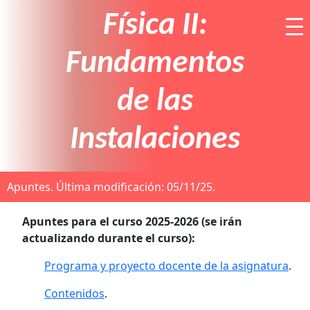
Física II:
Fundamentos
de las
Instalaciones
Apuntes.
Última modificación: 05/11/25.
Apuntes para el curso 2025-2026 (se irán
actualizando durante el curso):
Programa y proyecto docente de la asignatura
.
Contenidos
.